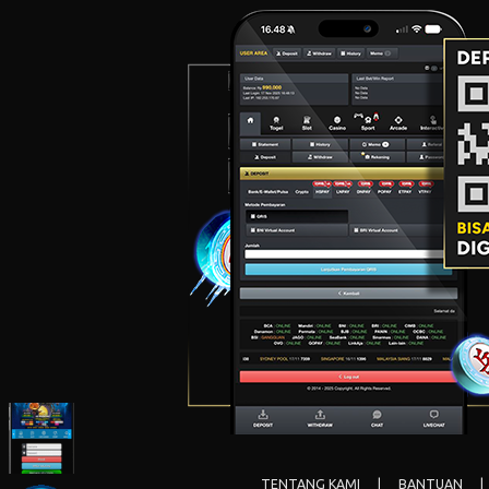
TENTANG KAMI
|
BANTUAN
|