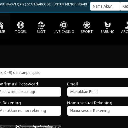
KAN QRIS ( SCAN BARCODE ) UNTUK MENGHINDARI KESALAHAN TRANSFER / TRANSAKS
ME
TOGEL
SLOT
LIVE CASINO
SPORT
SABUNG
ARC
onfirmasi Password
Email
o Rekening
Nama sesuai Rekening